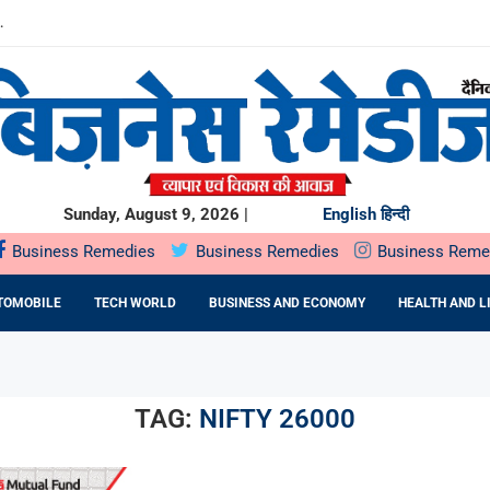
.
बारे में...
0 करोड़...
SIFIED EQUITY ALL...
मजबूत
INESS OPPORTUNITIES...
BUSINESSES BUILT AROUND INDIA’S...
Sunday, August 9, 2026 |
English
हिन्दी
Business Remedies
Business Remedies
Business Reme
TOMOBILE
TECH WORLD
BUSINESS AND ECONOMY
HEALTH AND L
TAG:
NIFTY 26000