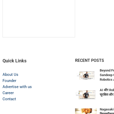
Quick Links
RECENT POSTS
Beyond Fr
About Us
Sandeep G
Robotics 
Founder
Advertise with us
AI और Robo
Career
सुरक्षित औ
Contact
Nagasaki 
निरस्त्रीकरण