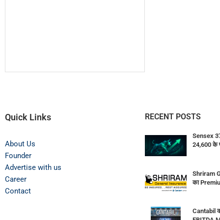
Quick Links
RECENT POSTS
Sensex 374
About Us
24,600 के 
Founder
Advertise with us
Shriram G
Career
का Premiu
Contact
Cantabil क
EBITDA M