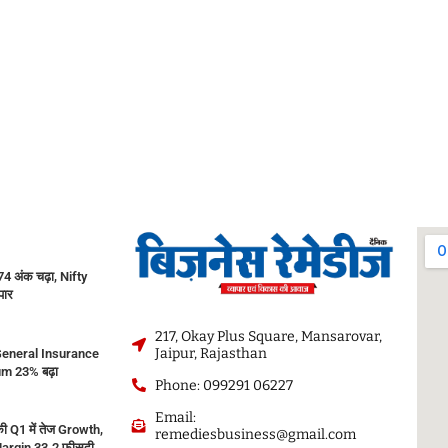
 अंक चढ़ा, Nifty
पार
217, Okay Plus Square, Mansarovar,
Jaipur, Rajasthan
eneral Insurance
m 23% बढ़ा
Phone: 099291 06227
Email:
ी Q1 में तेज Growth,
remediesbusiness@gmail.com
argin 33.2 फीसदी