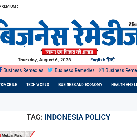
REMIUM 23% बढ़ा
ITDA MARGIN...
खुलेगा, 10...
...
.
में SOIL HEALTH...
दबदबा
ST के दौरान...
ING देगा...
Thursday, August 6, 2026 |
English
हिन्दी
Business Remedies
Business Remedies
Business Reme
TOMOBILE
TECH WORLD
BUSINESS AND ECONOMY
HEALTH AND L
TAG:
INDONESIA POLICY