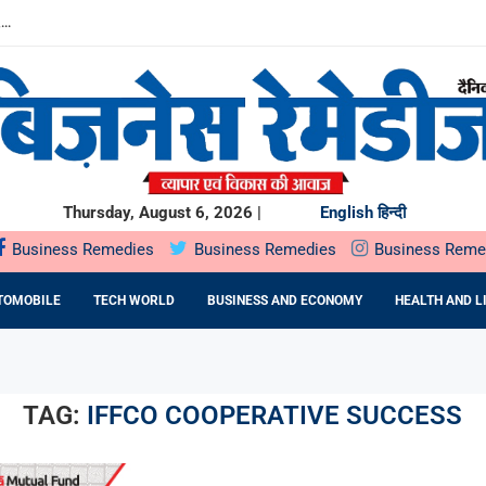
...
.
में SOIL HEALTH...
दबदबा
ST के दौरान...
ING देगा...
ो देगा...
शुरुआत, PB FINTECH...
ED FERTILITY CARE: DR....
Thursday, August 6, 2026 |
English
हिन्दी
Business Remedies
Business Remedies
Business Reme
TOMOBILE
TECH WORLD
BUSINESS AND ECONOMY
HEALTH AND L
TAG:
IFFCO COOPERATIVE SUCCESS