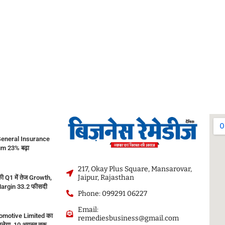
eneral Insurance
m 23% बढ़ा
217, Okay Plus Square, Mansarovar,
Jaipur, Rajasthan
ी Q1 में तेज Growth,
argin 33.2 फीसदी
Phone: 099291 06227
Email:
motive Limited का
remediesbusiness@gmail.com
ेगा, 10 अगस्त तक...