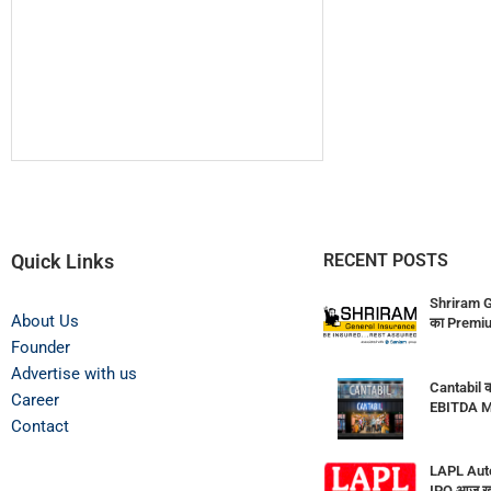
Quick Links
RECENT POSTS
Shriram G
About Us
का Premiu
Founder
Advertise with us
Cantabil क
Career
EBITDA M
Contact
LAPL Auto
IPO आज खुल