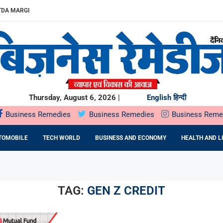
ITDA MARGIN...
खुलेगा, 10...
...
.
में SOIL HEALTH...
दबदबा
ST के दौरान...
ING देगा...
ो देगा...
Thursday, August 6, 2026 |
English
हिन्दी
Business Remedies
Business Remedies
Business Reme
TOMOBILE
TECH WORLD
BUSINESS AND ECONOMY
HEALTH AND L
TAG:
GEN Z CREDIT