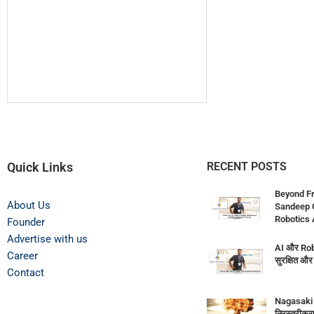
Quick Links
RECENT POSTS
Beyond Fr
About Us
Sandeep G
Robotics 
Founder
Advertise with us
AI और Robo
Career
सुरक्षित औ
Contact
Nagasaki 
निरस्त्रीकरण