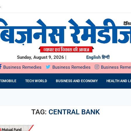
.
बारे में...
0 करोड़...
SIFIED EQUITY ALL...
मजबूत
INESS OPPORTUNITIES...
BUSINESSES BUILT AROUND INDIA’S...
Sunday, August 9, 2026 |
English
हिन्दी
Business Remedies
Business Remedies
Business Reme
TOMOBILE
TECH WORLD
BUSINESS AND ECONOMY
HEALTH AND L
TAG:
CENTRAL BANK