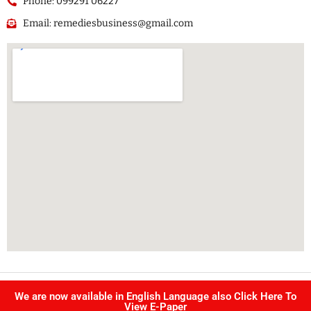
Phone: 099291 06227
Email: remediesbusiness@gmail.com
Copyright @ Singhvi publication Pvt Ltd. | All right reserved –
We are now available in English Language also Click Here To
Developed by
IJS INFOTECH
View E-Paper