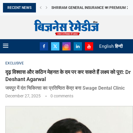
RECENT NEWS
CANTABIL की Q1 में तेज GROWTH, EBITDA MARGIN...
LAPL AUTOMOTIVE LIMITED का IPO आज खुलेगा, 10...
LIC OFS से सरकार ने जुटाए ₹31,552 करोड़,...
जुलाई में CPI 4.5% रहने का अनुमान, FOOD...
TAMIL NADU के AGRICULTURE BUDGET में SOIL HEAL
APAC REAL ESTATE निवेश में INDIA का दबदबा
META का AI MODEL CYBERSECURITY TEST के दौरान..
EV SERVICING में 22,500 लोगों को TRAINING देगा...
English
हिन्दी
EXCLUSIVE
दृढ़ विश्वास और कठिन मेहनत के दम पर कर सकते हैं लक्ष्य को पूरा: Dr
Deshant Agarwal
जयपुर में दंत चिकित्सा का प्रतिष्ठित केंद्र बना Swage Dental Clinic
December 27, 2025
0 comments