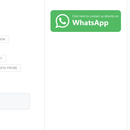
ION
CT
SFIO PROBE