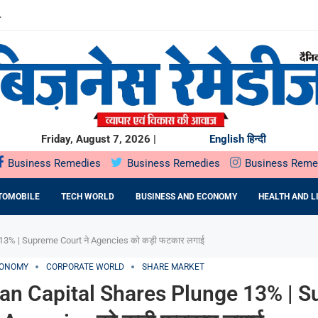
साथ SCORPIO-N के अनुभव को और बेहतर बनाया
ल पब्लिक ऑफरिंग (IPO) सोमवार, 10 अगस्त, 2026 को खुलेगा
 सार्वजनिक निर्गम सोमवार,...
STU: MR. RAKSHIT SINGHAL ON...
HTRA सरकार के साथ...
UMMIT PLAZA में...
 प्रतिष्ठित राज्य...
Friday, August 7, 2026 |
English
हिन्दी
Business Remedies
Business Remedies
Business Reme
TOMOBILE
TECH WORLD
BUSINESS AND ECONOMY
HEALTH AND L
3% | Supreme Court ने Agencies को कड़ी फटकार लगाई
CONOMY
CORPORATE WORLD
SHARE MARKET
n Capital Shares Plunge 13% | 