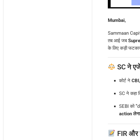
Mumbai,
Sammaan Capital क
तब आई जब
Supre
के लिए कड़ी फटक
SC ने एजे
कोर्ट ने
CBI
SC ने कहा 
SEBI को “d
action लेना
FIR और ज