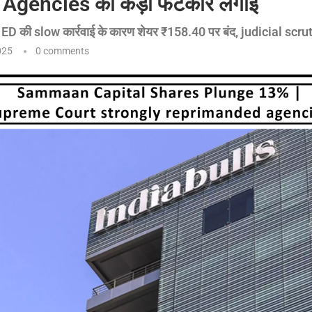
े Agencies को कड़ी फटकार लगाई
D की slow कार्रवाई के कारण शेयर ₹158.40 पर बंद, judicial scrut
025
0 comments