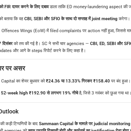
ो FIR दायर करने के लिए दबाव
डाला ताकि ED money-laundering aspect की ज
 को बताया कि वह
CBI, SEBI और SFIO के साथ दो सप्ताह में joint meeting
करेगा।
ffences Wings (EoW) में filed complaints पर action नहीं हुआ, जिससे माम
 दिसंबर
को तय की गई है। SC ने सभी चार agencies —
CBI, ED, SEBI और SFI
dates और आगे के steps रिपोर्ट करने के लिए कहा है।
ार पर असर
apital का शेयर बुधवार को
₹24.36 या 13.33% गिरकर ₹158.40
पर बंद हुआ।
ब
52-week high ₹192.90 से लगभग 19% नीचे
है, जिसे 3 नवंबर को छुआ गया था
Outlook
कड़ी टिप्पणियों के बाद
Sammaan Capital के मामले पर judicial monitoring
ं सभी agencies को
साफ़ प्रगति दिखानी होगी और कार्रवाई का justification देना होगा