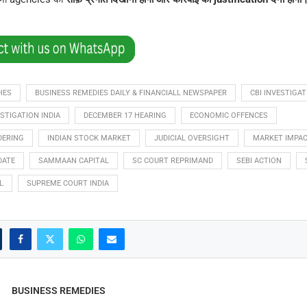
IES
BUSINESS REMEDIES DAILY & FINANCIALL NEWSPAPER
CBI INVESTIGAT
STIGATION INDIA
DECEMBER 17 HEARING
ECONOMIC OFFENCES
DERING
INDIAN STOCK MARKET
JUDICIAL OVERSIGHT
MARKET IMPA
DATE
SAMMAAN CAPITAL
SC COURT REPRIMAND
SEBI ACTION
L
SUPREME COURT INDIA
BUSINESS REMEDIES