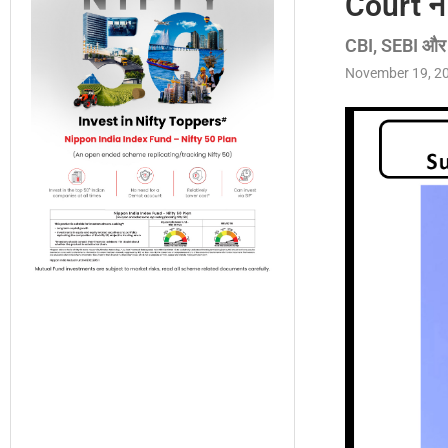
Court न
CBI, SEBI और E
November 19, 2