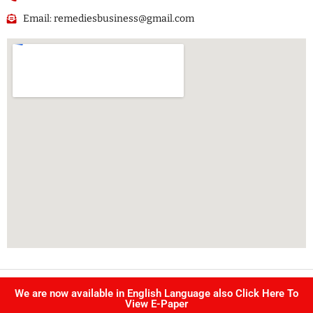
Email: remediesbusiness@gmail.com
Copyright @ Singhvi publication Pvt Ltd. | All right reserved –
We are now available in English Language also Click Here To
Developed by
IJS INFOTECH
View E-Paper