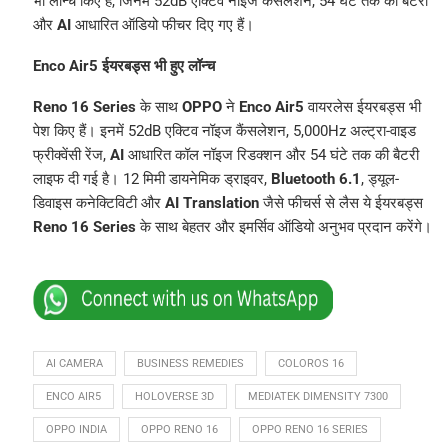
भी लॉन्च किए हैं, जिनमें 52dB एक्टिव नॉइज कैंसलेशन, 54 घंटे तक की बैटरी
और
AI
आधारित ऑडियो फीचर दिए गए हैं।
Enco Air5 ईयरबड्स भी हुए लॉन्च
Reno 16 Series
के साथ
OPPO
ने
Enco Air5
वायरलेस ईयरबड्स भी
पेश किए हैं। इनमें 52dB एक्टिव नॉइज कैंसलेशन, 5,000Hz अल्ट्रा-वाइड
फ्रीक्वेंसी रेंज,
AI
आधारित कॉल नॉइज रिडक्शन और 54 घंटे तक की बैटरी
लाइफ दी गई है। 12 मिमी डायनेमिक ड्राइवर,
Bluetooth 6.1
, ड्यूल-
डिवाइस कनेक्टिविटी और
AI Translation
जैसे फीचर्स से लैस ये ईयरबड्स
Reno 16 Series
के साथ बेहतर और इमर्सिव ऑडियो अनुभव प्रदान करेंगे।
AI CAMERA
BUSINESS REMEDIES
COLOROS 16
ENCO AIR5
HOLOVERSE 3D
MEDIATEK DIMENSITY 7300
OPPO INDIA
OPPO RENO 16
OPPO RENO 16 SERIES