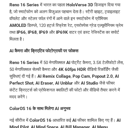
Reno 16 Series
में भारत का पहला
HoloVerse 3D
डिजाइन दिया गया
है, जो स्मार्टफोन को अलग विजुअल पहचान देता है। स्टैरी व्हाइट, ट्वाइलाइट
वॉयलेट और स्टेलर पर्पल रंगों में आने वाले इन स्मार्टफोन में प्रीमियम
AMOLED
डिस्प्ले, 120 हर्ट्ज रिफ्रेश रेट, एयरोस्पेस ग्रेड एल्यूमीनियम फ्रेम
तथा
IP66
,
IP68
,
IP69
और
IP69K
वाटर एवं डस्ट रेजिस्टेंस का सपोर्ट
मिलता है।
AI कैमरा और क्रिएटिव फोटोग्राफी पर फोकस
Reno 16 Series
में 50 मेगापिक्सल
AI
पोर्ट्रेट कैमरा, 3.5X टेलीफोटो लेंस,
50 मेगापिक्सल सेल्फी कैमरा और
4K 60fps HDR
वीडियो रिकॉर्डिंग जैसी
सुविधाएं दी गई हैं।
AI Remix Collage
,
Pop Cam
,
Popout 2.0
,
AI
Perfect Shot
,
AI Eraser
,
AI Unblur
और
AI Studio
जैसे फीचर
कंटेंट क्रिएटर्स को प्रोफेशनल क्वालिटी की फोटो और वीडियो तैयार करने में
मदद करेंगे।
ColorOS 16 के साथ मिलेगा AI अनुभव
नई सीरीज में
ColorOS 16
आधारित कई
AI
फीचर शामिल किए गए हैं।
AI
Mind Pilot
,
AI Mind Space
,
AI Bill Manager
,
AI Menu