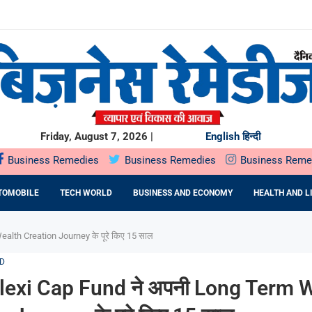
साथ SCORPIO-N के अनुभव को और बेहतर बनाया
ल पब्लिक ऑफरिंग (IPO) सोमवार, 10 अगस्त, 2026 को खुलेगा
 सार्वजनिक निर्गम सोमवार,...
STU: MR. RAKSHIT SINGHAL ON...
HTRA सरकार के साथ...
UMMIT PLAZA में...
 प्रतिष्ठित राज्य...
 ने...
Friday, August 7, 2026 |
English
हिन्दी
Business Remedies
Business Remedies
Business Reme
TOMOBILE
TECH WORLD
BUSINESS AND ECONOMY
HEALTH AND L
alth Creation Journey के पूरे किए 15 साल
D
lexi Cap Fund ने अपनी Long Term 