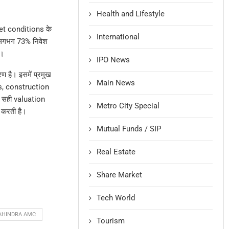
Health and Lifestyle
et conditions के
International
लगभग 73% निवेश
ै।
IPO News
है। इसमें प्रमुख
Main News
s, construction
 सही valuation
Metro City Special
 करती है।
Mutual Funds / SIP
Real Estate
Share Market
Tech World
AHINDRA AMC
Tourism