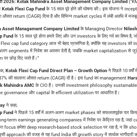
ी 2026:
Kotak Mahindra Asset Management Company Limited
(“KM
े
Kotak Flexi Cap Fund
के 15 साल पूरे होने की घोषणा की। इस योजना ने ince
औसत return (CAGR) दिया है और विभिन्न market cycles में लंबी अवधि में मजबूत 
a Asset Management Company Limited
के Managing Director
Niles
ap Fund
के 15 साल पूरे होना हमारे लिए और उन investors के लिए गर्व का विषय है,
हैं। Flexi cap fund category आज भी बेहद प्रासंगिक है, क्योंकि यह investors को
लग segments में निवेश का अवसर देती है, जबकि market capitalization से जुड़े
र छोड़ दिए जाते हैं।”
तक,
Kotak Flexi Cap Fund Direct Plan – Growth Option
ने पिछले 10 वर्षो
ें 16.87% की सालाना औसत return (CAGR) दी है। इस fund का management
Har
ak Mahindra AMC
के CIO हैं। उनकी investment philosophy sustainable
 governance और capital के efficient utilization पर आधारित है।
ay
ने कहा,
ap Fund
ने पिछले 15 वर्षों में अलग-अलग market phases को सफलतापूर्वक पार किया ह
ng-term earnings generating companies में निवेश पर केंद्रित रहा है, जहां c
मारा focus हमेशा deep research-based stock selection पर रहा है, न कि sh
 इसी approach की वजह से यह fund India की growth story में सार्थक भागीदारी क