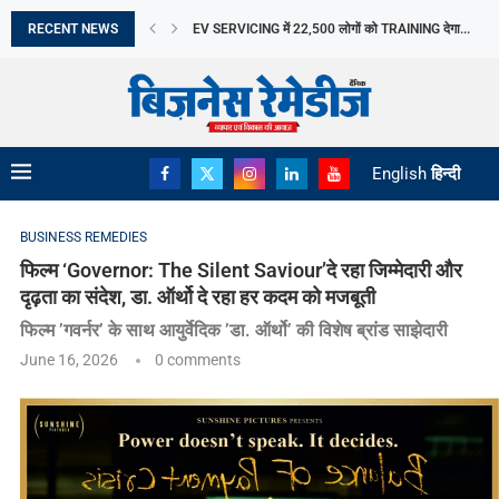
RECENT NEWS
आज मनाया जाएगा HIROSHIMA DAY, दुनिया को देगा...
PRE-OPEN में SENSEX-NIFTY की मजबूत शुरुआत, PB FIN
FROM SAFE MOTHERHOOD TO ADVANCED FERTILIT
सुरक्षित मातृत्व से ADVANCED FERTILITY CARE तक: महिला
SHAYONA ENGINEERING को मिला 1.14 करोड़ रुपए का...
VAIBHAV GLOBAL का PROFIT 50% बढ़ा, ₹1.5 प्रति...
HYUNDAI CRETA ELECTRIC पर मिलेगा 60 प्रतिशत ASS
ITEL ने ACE 3 HEERA लॉन्च किया
English
हिन्दी
BUSINESS REMEDIES
फिल्म ‘Governor: The Silent Saviour’दे रहा जिम्मेदारी और
दृढ़ता का संदेश, डा. ऑर्थो दे रहा हर कदम को मजबूती
फिल्म ’गवर्नर’ के साथ आयुर्वेदिक ’डा. ऑर्थो’ की विशेष ब्रांड साझेदारी
June 16, 2026
0 comments