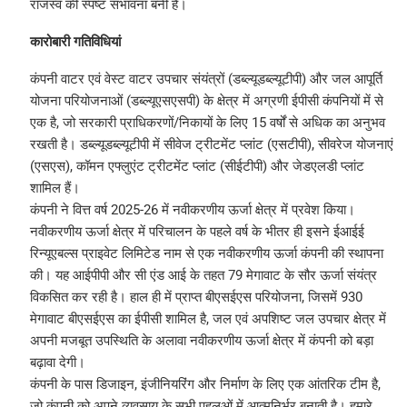
राजस्व की स्पष्ट संभावना बनी है।
कारोबारी गतिविधियां
कंपनी वाटर एवं वेस्ट वाटर उपचार संयंत्रों (डब्ल्यूडब्ल्यूटीपी) और जल आपूर्ति
योजना परियोजनाओं (डब्ल्यूएसएसपी) के क्षेत्र में अग्रणी ईपीसी कंपनियों में से
एक है, जो सरकारी प्राधिकरणों/निकायों के लिए 15 वर्षों से अधिक का अनुभव
रखती है। डब्ल्यूडब्ल्यूटीपी में सीवेज ट्रीटमेंट प्लांट (एसटीपी), सीवरेज योजनाएं
(एसएस), कॉमन एफ्लुएंट ट्रीटमेंट प्लांट (सीईटीपी) और जेडएलडी प्लांट
शामिल हैं।
कंपनी ने वित्त वर्ष 2025-26 में नवीकरणीय ऊर्जा क्षेत्र में प्रवेश किया।
नवीकरणीय ऊर्जा क्षेत्र में परिचालन के पहले वर्ष के भीतर ही इसने ईआईई
रिन्यूएबल्स प्राइवेट लिमिटेड नाम से एक नवीकरणीय ऊर्जा कंपनी की स्थापना
की। यह आईपीपी और सी एंड आई के तहत 79 मेगावाट के सौर ऊर्जा संयंत्र
विकसित कर रही है। हाल ही में प्राप्त बीएसईएस परियोजना, जिसमें 930
मेगावाट बीएसईएस का ईपीसी शामिल है, जल एवं अपशिष्ट जल उपचार क्षेत्र में
अपनी मजबूत उपस्थिति के अलावा नवीकरणीय ऊर्जा क्षेत्र में कंपनी को बड़ा
बढ़ावा देगी।
कंपनी के पास डिजाइन, इंजीनियरिंग और निर्माण के लिए एक आंतरिक टीम है,
जो कंपनी को अपने व्यवसाय के सभी पहलुओं में आत्मनिर्भर बनाती है। हमारे