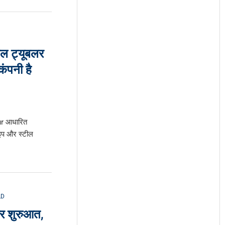
ील ट्यूबलर
कंपनी है
pur आधारित
इप और स्टील
LD
ार शुरुआत,