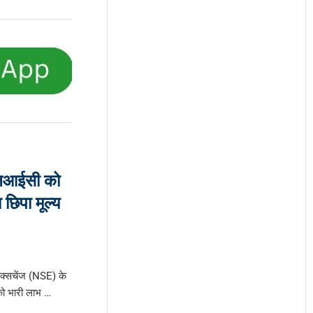
लआईसी को
छिपा मूल्य
 एक्सचेंज (NSE) के
 को भारी लाभ …