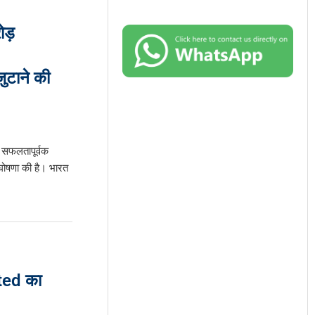
ड़
टाने की
 सफलतापूर्वक
घोषणा की है। भारत
ed का