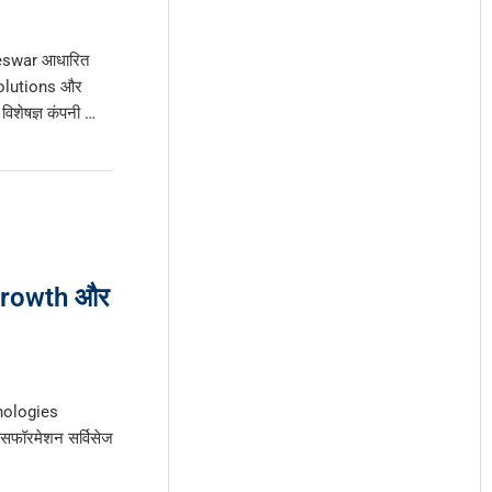
neswar आधारित
olutions और
िशेषज्ञ कंपनी …
Growth और
hnologies
सफॉरमेशन सर्विसेज