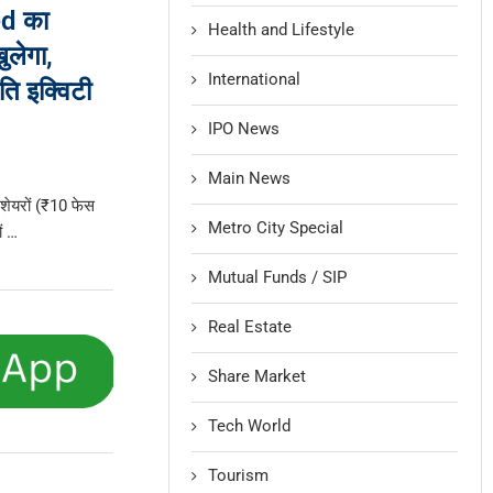
d का
Health and Lifestyle
लेगा,
International
ि इक्विटी
IPO News
Main News
 शेयरों (₹10 फेस
Metro City Special
ं …
Mutual Funds / SIP
Real Estate
Share Market
Tech World
Tourism