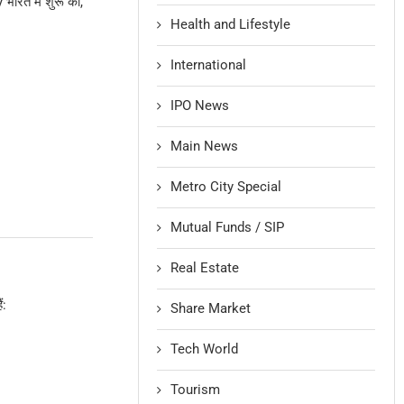
ारत में शुरू की,
Health and Lifestyle
International
IPO News
Main News
Metro City Special
Mutual Funds / SIP
Real Estate
ं:
Share Market
Tech World
Tourism