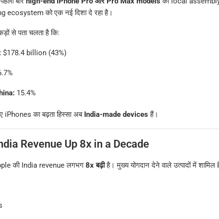
 पहली बार
high-end iPhone Pro और Pro Max models
की local assembly भ
g ecosystem को एक नई दिशा दे रहा है।
कड़ों से पता चलता है कि:
:
$178.4 billion (43%)
.7%
hina:
15.4%
े गए iPhones का बढ़ता हिस्सा अब
India-made devices
हैं।
ndia Revenue Up 8x in a Decade
ें Apple की India revenue लगभग
8x बढ़ी
है। मुख्य योगदान देने वाले उत्पादों में शामिल है
s