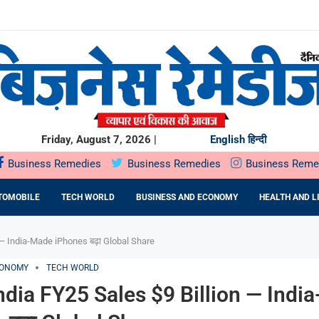
से ज्यादा भारतीय...
..
चेंगे ₹40,000 करोड़;...
H खरीदेगा...
या...
Friday, August 7, 2026 |
English
हिन्दी
Business Remedies
Business Remedies
Business Reme
TOMOBILE
TECH WORLD
BUSINESS AND ECONOMY
HEALTH AND L
 — India-Made iPhones बढ़ा Global Share
CONOMY
TECH WORLD
ndia FY25 Sales $9 Billion — Indi