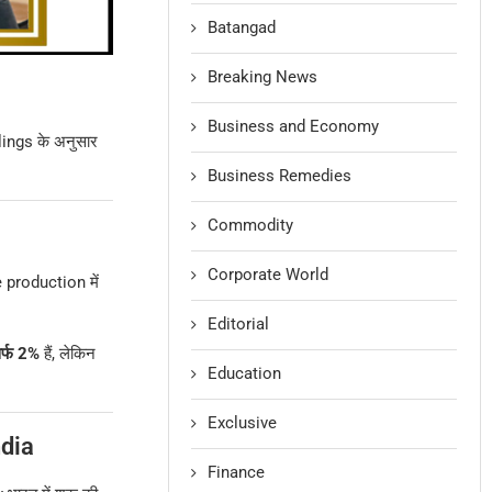
Batangad
Breaking News
Business and Economy
filings के अनुसार
Business Remedies
Commodity
Corporate World
 production में
Editorial
र्फ 2%
हैं, लेकिन
Education
Exclusive
dia
Finance