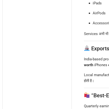
iPads
AirPods
Accessor
Services अभी भी t
Exports
India-based pr
worth
iPhones
Local manufact
होती है।
“Best-E
Quarterly earnin