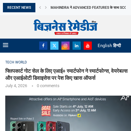
RECENT NEWS
MOLBIO DIAGNOSTICS LIMITED का इनिशियल पब्लिक ऑफरिं
DHOOT TRANSMISSION LIMITED का आरंभिक सार्वजनिक निर
TRANSFORMING PERCEPTIONS OF VASTU: MR. RA
ORIANA POWER LIMITED ने MAHARASHTRA सरकार के
BRANDMAN RETAIL ने GURUGRAM के SUMMIT PLAZA 
PRIME CABLE INDUSTRIES LIMITED को एक प्रतिष्ठित रा
DIGITAL तकनीक व टिकाऊ FASHION की मांग ने...
‘गोबरधन’ योजना से BIOGAS क्षेत्र को मिलेगी रफ्तार
English
हिन्दी
TECH WORLD
फ्लिपकार्ट गोट सेल के लिए एआई+ स्मार्टफोन ने स्मार्टफोन्स, वेयरेबल्स
और एआईओटी डिवाइसेस पर पेश किए खास ऑफर्स
July 4, 2026
0 comments