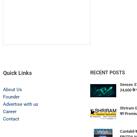
Quick Links
RECENT POSTS
Sensex 374
About Us
24,600 के 
Founder
Advertise with us
Shriram G
Career
का Premiu
Contact
Cantabil क
EBITDA M