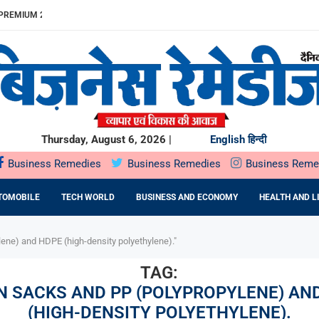
REMIUM 23% बढ़ा
ITDA MARGIN...
खुलेगा, 10...
...
.
में SOIL HEALTH...
दबदबा
ST के दौरान...
ING देगा...
Thursday, August 6, 2026 |
English
हिन्दी
Business Remedies
Business Remedies
Business Reme
TOMOBILE
TECH WORLD
BUSINESS AND ECONOMY
HEALTH AND L
ene) and HDPE (high-density polyethylene)."
TAG:
 SACKS AND PP (POLYPROPYLENE) AN
(HIGH-DENSITY POLYETHYLENE).