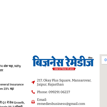
 अंक चढ़ा, Nifty
पार
217, Okay Plus Square, Mansarovar,
Jaipur, Rajasthan
eneral Insurance
m 23% बढ़ा
Phone: 099291 06227
Email:
ी Q1 में तेज Growth,
remediesbusiness@gmail.com
argin 33.2 फीसदी