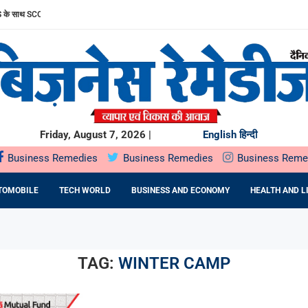
साथ SCORPIO-N के अनुभव को और बेहतर बनाया
ल पब्लिक ऑफरिंग (IPO) सोमवार, 10 अगस्त, 2026 को खुलेगा
 सार्वजनिक निर्गम सोमवार,...
STU: MR. RAKSHIT SINGHAL ON...
HTRA सरकार के साथ...
UMMIT PLAZA में...
 प्रतिष्ठित राज्य...
 ने...
रफ्तार
Friday, August 7, 2026 |
English
हिन्दी
Business Remedies
Business Remedies
Business Reme
TOMOBILE
TECH WORLD
BUSINESS AND ECONOMY
HEALTH AND L
TAG:
WINTER CAMP