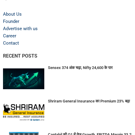
About Us
Founder
Advertise with us
Career
Contact
RECENT POSTS
Sensex 374 अंक चढ़ा, Nifty 24,600 के पार
Shriram General Insurance का Premium 23% बढ़ा
Cantabil की Q1 में तेज Growth, EBITDA Margin 33.2