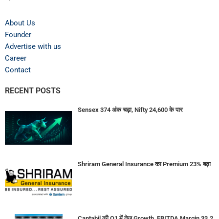
About Us
Founder
Advertise with us
Career
Contact
RECENT POSTS
Sensex 374 अंक चढ़ा, Nifty 24,600 के पार
Shriram General Insurance का Premium 23% बढ़ा
Cantabil की Q1 में तेज Growth, EBITDA Margin 33.2