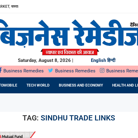
RKET, सस्ता...
ा, AAVIN...
Y में उत्पादन...
DA BNP...
E 16TH BRICS TRADE MINISTERS’...
: DR. PRATIBHA AGARWAL ON...
ियों के...
ता,...
Saturday, August 8, 2026 |
English
हिन्दी
Business Remedies
Business Remedies
Business Reme
TOMOBILE
TECH WORLD
BUSINESS AND ECONOMY
HEALTH AND L
TAG:
SINDHU TRADE LINKS