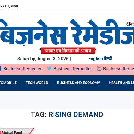
RKET, सस्ता...
ा, AAVIN...
Y में उत्पादन...
DA BNP...
E 16TH BRICS TRADE MINISTERS’...
: DR. PRATIBHA AGARWAL ON...
ियों के...
ता,...
Saturday, August 8, 2026 |
English
हिन्दी
Business Remedies
Business Remedies
Business Reme
TOMOBILE
TECH WORLD
BUSINESS AND ECONOMY
HEALTH AND L
TAG:
RISING DEMAND