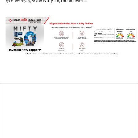
ट्रेड कर रहा है, जबकि Nifty 26,150 के level …