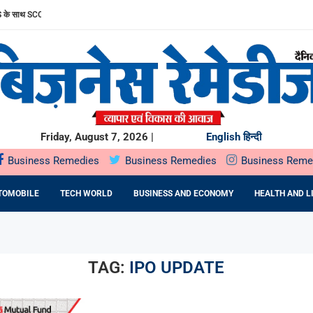
साथ SCORPIO-N के अनुभव को और बेहतर बनाया
ल पब्लिक ऑफरिंग (IPO) सोमवार, 10 अगस्त, 2026 को खुलेगा
 सार्वजनिक निर्गम सोमवार,...
STU: MR. RAKSHIT SINGHAL ON...
HTRA सरकार के साथ...
UMMIT PLAZA में...
 प्रतिष्ठित राज्य...
 ने...
रफ्तार
Friday, August 7, 2026 |
English
हिन्दी
Business Remedies
Business Remedies
Business Reme
TOMOBILE
TECH WORLD
BUSINESS AND ECONOMY
HEALTH AND L
TAG:
IPO UPDATE