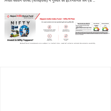
निर्यात संवर्धन परिषद (जीजेईपीसी) ने गुरुवार को इंटरनेशनल जेम एंड …