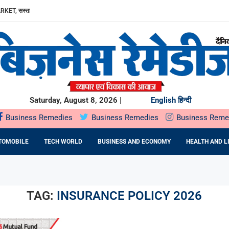
RKET, सस्ता...
ा, AAVIN...
Y में उत्पादन...
DA BNP...
E 16TH BRICS TRADE MINISTERS’...
: DR. PRATIBHA AGARWAL ON...
ियों के...
ता,...
Saturday, August 8, 2026 |
English
हिन्दी
Business Remedies
Business Remedies
Business Reme
TOMOBILE
TECH WORLD
BUSINESS AND ECONOMY
HEALTH AND L
TAG:
INSURANCE POLICY 2026