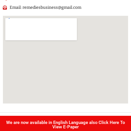
Email: remediesbusiness@gmail.com
Copyright @ Singhvi publication Pvt Ltd. | All right reserved –
We are now available in English Language also Click Here To
Developed by
IJS INFOTECH
View E-Paper