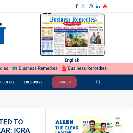
English
dies
Business Remedies
Business Remedies
IFESTYLE
EXCLUSIVE
EPAPER
TED TO
EAR: ICRA