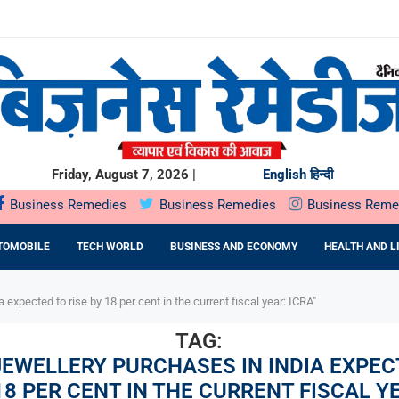
से ज्यादा भारतीय...
..
चेंगे ₹40,000 करोड़;...
H खरीदेगा...
या...
Friday, August 7, 2026 |
English
हिन्दी
Business Remedies
Business Remedies
Business Reme
TOMOBILE
TECH WORLD
BUSINESS AND ECONOMY
HEALTH AND L
expected to rise by 18 per cent in the current fiscal year: ICRA"
TAG:
JEWELLERY PURCHASES IN INDIA EXPEC
18 PER CENT IN THE CURRENT FISCAL Y