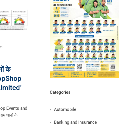
ों के
‘PropShop
imited’
Categories
pShop Events and
Automobile
समाधानों के
Banking and Insurance