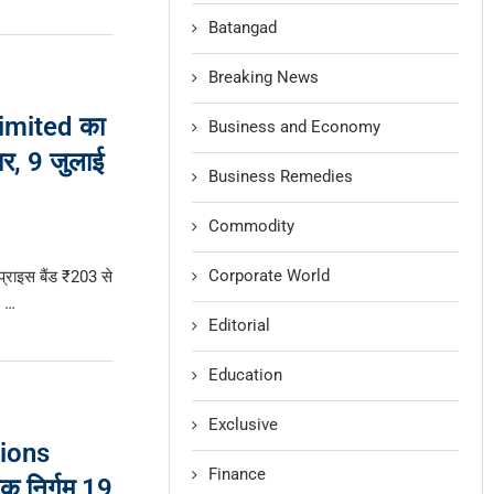
Batangad
Breaking News
imited का
Business and Economy
ार, 9 जुलाई
Business Remedies
Commodity
Corporate World
 प्राइस बैंड ₹203 से
म …
Editorial
Education
Exclusive
tions
Finance
क निर्गम 19