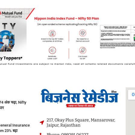
 अंक चढ़ा, Nifty
पार
217, Okay Plus Square, Mansarovar,
Jaipur, Rajasthan
eneral Insurance
m 23% बढ़ा
Phone: 099291 06227