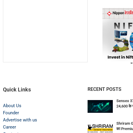
Quick Links
RECENT POSTS
Sensex 374
About Us
24,600 के 
Founder
Advertise with us
Shriram G
Career
का Premiu