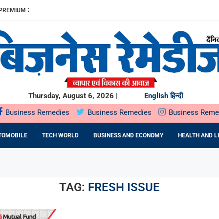
REMIUM 23% बढ़ा
ITDA MARGIN...
खुलेगा, 10...
...
.
में SOIL HEALTH...
दबदबा
ST के दौरान...
ING देगा...
Thursday, August 6, 2026 |
English
हिन्दी
Business Remedies
Business Remedies
Business Reme
TOMOBILE
TECH WORLD
BUSINESS AND ECONOMY
HEALTH AND L
TAG:
FRESH ISSUE