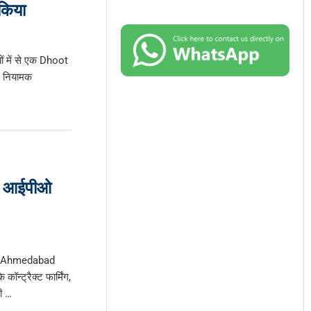
किया
ों में से एक Dhoot
र नियामक
ा आईपीओ
े Ahmedabad
न्ट्रैक्ट फार्मिंग,
ी …