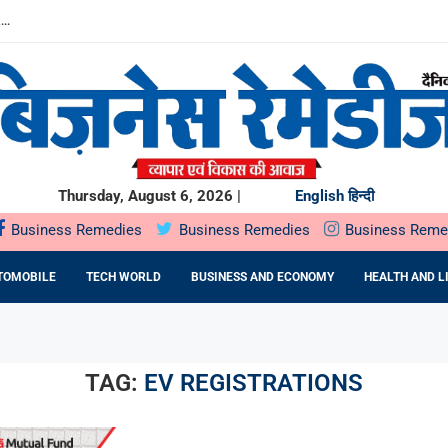
...
.
में SOIL HEALTH...
दबदबा
ST के दौरान...
ING देगा...
ो देगा...
शुरुआत, PB FINTECH...
ED FERTILITY CARE: DR....
Thursday, August 6, 2026 |
English
हिन्दी
Business Remedies
Business Remedies
Business Reme
TOMOBILE
TECH WORLD
BUSINESS AND ECONOMY
HEALTH AND L
TAG:
EV REGISTRATIONS