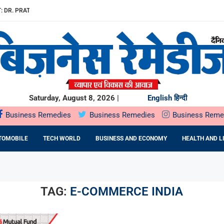
: DR. PRATIBHA AGARWAL ON...
ियों के...
ता,...
रू
O मंगलवार,...
E EPC कंपनी से...
Saturday, August 8, 2026 |
English
हिन्दी
Business Remedies
Business Remedies
Business Reme
TOMOBILE
TECH WORLD
BUSINESS AND ECONOMY
HEALTH AND L
TAG:
E-COMMERCE INDIA