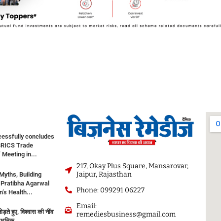
cessfully concludes
BRICS Trade
 Meeting in...
217, Okay Plus Square, Mansarovar,
Jaipur, Rajasthan
Myths, Building
. Pratibha Agarwal
Phone: 099291 06227
s Health...
Email:
ड़ते हुए, विश्वास की नींव
remediesbusiness@gmail.com
धुनिक...