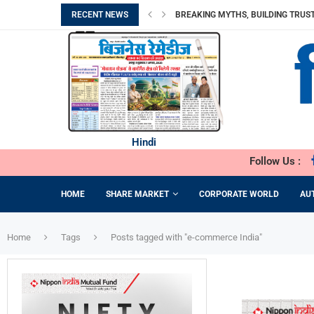
RECENT NEWS
BREAKING MYTHS, BUILDING TRUST
मिथकों को तोड़ते हुए, विश्वास की नींव रखते...
भारत छोड़ो आंदोलन दिवस आज: स्वतंत्रता सेनान
अमेरिका बना भारत का सबसे बड़ा LPG आपूर्तिकर्
भारत के विदेशी मुद्रा भंडार में उछाल
REDMI NOTE 17 ने REDMI की अब तक...
MOTO PAD 70 GROOVE की बिक्री हुई शु
MILKY MIST DAIRY FOOD LIMITED का IP
DANISH POWER LIMITED को RENEWABL
Hindi
Follow Us :
HOME
SHARE MARKET
CORPORATE WORLD
AU
Home
Tags
Posts tagged with "e-commerce India"