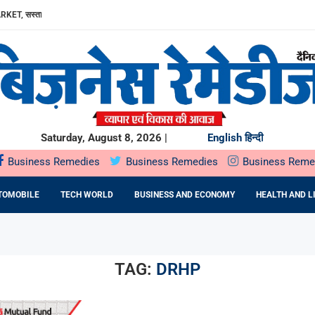
RKET, सस्ता...
ा, AAVIN...
Y में उत्पादन...
DA BNP...
E 16TH BRICS TRADE MINISTERS’...
: DR. PRATIBHA AGARWAL ON...
ियों के...
ता,...
Saturday, August 8, 2026 |
English
हिन्दी
Business Remedies
Business Remedies
Business Reme
TOMOBILE
TECH WORLD
BUSINESS AND ECONOMY
HEALTH AND L
TAG:
DRHP