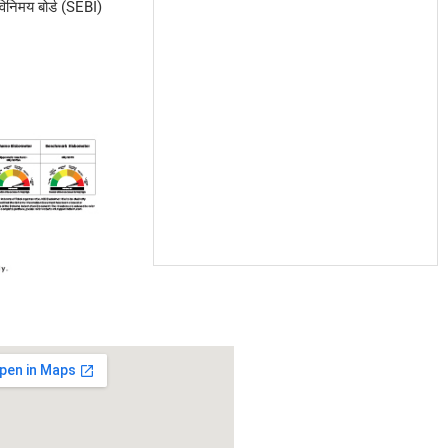
िनिमय बोर्ड (SEBI)