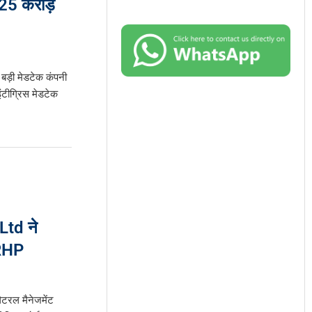
25 करोड़
बड़ी मेडटेक कंपनी
 इंटीग्रिस मेडटेक
td ने
DRHP
ैटरल मैनेजमेंट