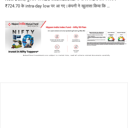
₹724.70 के intra-day low पर आ गए।कंपनी ने खुलासा किया कि …