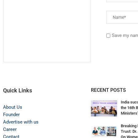
Save my name
Quick Links
RECENT POSTS
India suc
About Us
the 16th 
Ministers’
Founder
Advertise with us
Breaking 
Career
Trust: Dr
Contact
On Women’