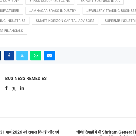
NG COMPANY
BRASS SCRAP RECYCLING
EXPORT BUSINESS INDIA
NUFACTURER
JAMNAGAR BRASS INDUSTRY
JEWELLERY TRADING BUSINES
ING INDUSTRIES
SMART HORIZON CAPITAL ADVISORS
SUPREME INDUSTRI
RS FINANCIALS
BUSINESS REMEDIES
 मार्च 2026 को समाप्‍त तिमाही और वर्ष
चौथी तिमाही में भी Shriram General