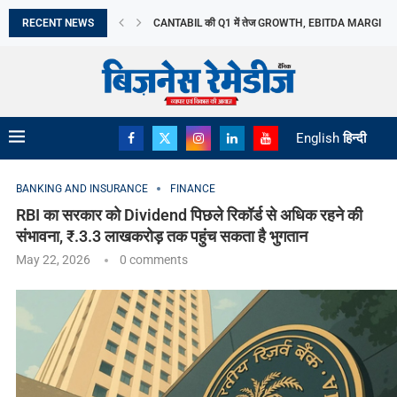
RECENT NEWS
CANTABIL की Q1 में तेज GROWTH, EBITDA MARGIN...
LAPL AUTOMOTIVE LIMITED का IPO आज खुलेगा, 10...
LIC OFS से सरकार ने जुटाए ₹31,552 करोड़,...
जुलाई में CPI 4.5% रहने का अनुमान, FOOD...
TAMIL NADU के AGRICULTURE BUDGET में SOIL HEAL
APAC REAL ESTATE निवेश में INDIA का दबदबा
META का AI MODEL CYBERSECURITY TEST के दौरान..
EV SERVICING में 22,500 लोगों को TRAINING देगा...
English
हिन्दी
BANKING AND INSURANCE
FINANCE
RBI का सरकार को Dividend पिछले रिकॉर्ड से अधिक रहने की
संभावना, ₹.3.3 लाखकरोड़ तक पहुंच सकता है भुगतान
May 22, 2026
0 comments