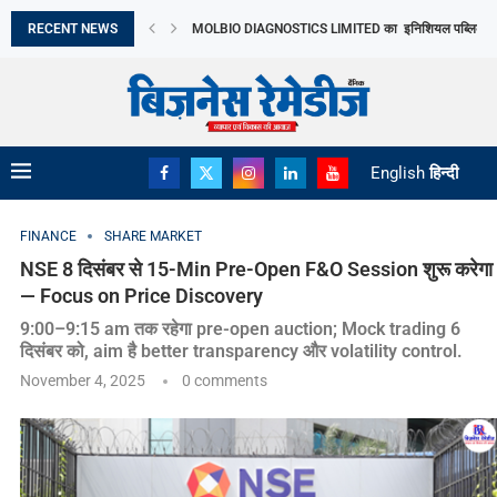
RECENT NEWS
MOLBIO DIAGNOSTICS LIMITED का इनिशियल पब्लिक ऑफरिं
DHOOT TRANSMISSION LIMITED का आरंभिक सार्वजनिक निर
TRANSFORMING PERCEPTIONS OF VASTU: MR. RA
ORIANA POWER LIMITED ने MAHARASHTRA सरकार के
BRANDMAN RETAIL ने GURUGRAM के SUMMIT PLAZA 
PRIME CABLE INDUSTRIES LIMITED को एक प्रतिष्ठित रा
DIGITAL तकनीक व टिकाऊ FASHION की मांग ने...
‘गोबरधन’ योजना से BIOGAS क्षेत्र को मिलेगी रफ्तार
English
हिन्दी
FINANCE
SHARE MARKET
NSE 8 दिसंबर से 15-Min Pre-Open F&O Session शुरू करेगा
— Focus on Price Discovery
9:00–9:15 am तक रहेगा pre-open auction; Mock trading 6
दिसंबर को, aim है better transparency और volatility control.
November 4, 2025
0 comments