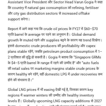
Assistant Vice President और Sector Head Varun Gogia ने कहा
कि country में natural gas consumption को refining, fertiliser
और city gas distribution sectors से increased offtake
support करेगा।
Report में आगे कहा गया कि crude oil prices के FY27 में $60–$70
प्रति barrel के average पर रहने का अनुमान है। Global demand
growth के muted रहने और supplies बढ़ने के कारण यह trend दिखेगा।
इससे domestic crude producers की profitability और capex
plans stable रहेंगे, जबकि petroleum product consumption में 1–
2 प्रतिशत की वृद्धि हो सकती है। Gogia ने बताया कि “Singapore GRMs
के $4–5 प्रति barrel के range में रहने की उम्मीद है” और “auto fuels
की retail sales पर marketing margins stable crude prices के
कारण healthy बने रहेंगे, वहीं domestic LPG में under recoveries कम
होने की संभावना है।”
Global LNG prices में भी easing देखी गई है, जिसका कारण key
regions में warmer winters की उम्मीद और healthy inventory
levels हैं। Globally upcoming LNG capacity additions से 2027