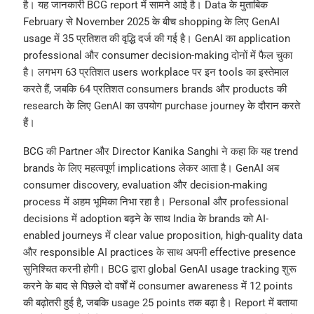
है। यह जानकारी BCG report में सामने आई है। Data के मुताबिक
February से November 2025 के बीच shopping के लिए GenAI
usage में 35 प्रतिशत की वृद्धि दर्ज की गई है। GenAI का application
professional और consumer decision-making दोनों में फैल चुका
है। लगभग 63 प्रतिशत users workplace पर इन tools का इस्तेमाल
करते हैं, जबकि 64 प्रतिशत consumers brands और products की
research के लिए GenAI का उपयोग purchase journey के दौरान करते
हैं।
BCG की Partner और Director Kanika Sanghi ने कहा कि यह trend
brands के लिए महत्वपूर्ण implications लेकर आता है। GenAI अब
consumer discovery, evaluation और decision-making
process में अहम भूमिका निभा रहा है। Personal और professional
decisions में adoption बढ़ने के साथ India के brands को AI-
enabled journeys में clear value proposition, high-quality data
और responsible AI practices के साथ अपनी effective presence
सुनिश्चित करनी होगी। BCG द्वारा global GenAI usage tracking शुरू
करने के बाद से पिछले दो वर्षों में consumer awareness में 12 points
की बढ़ोतरी हुई है, जबकि usage 25 points तक बढ़ा है। Report में बताया