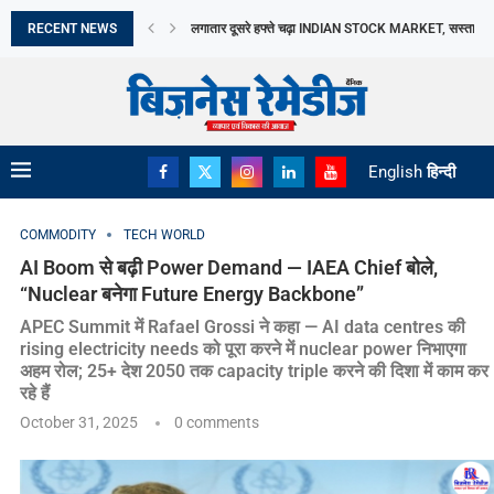
RECENT NEWS
TAMIL NADU में DAIRY SECTOR को बढ़ावा, AAVIN...
13 सितंबर से नई MANUFACTURING FACILITY में उत्पादन..
2026 में दो THEMATIC FUNDS से BARODA BNP...
INDIA SUCCESSFULLY CONCLUDES THE 16TH BRICS
BREAKING MYTHS, BUILDING TRUST: DR. PRATIB
मिथकों को तोड़ते हुए, विश्वास की नींव रखते...
भारत छोड़ो आंदोलन दिवस आज: स्वतंत्रता सेनानियों के...
अमेरिका बना भारत का सबसे बड़ा LPG आपूर्तिकर्ता,...
English
हिन्दी
COMMODITY
TECH WORLD
AI Boom से बढ़ी Power Demand — IAEA Chief बोले,
“Nuclear बनेगा Future Energy Backbone”
APEC Summit में Rafael Grossi ने कहा — AI data centres की
rising electricity needs को पूरा करने में nuclear power निभाएगा
अहम रोल; 25+ देश 2050 तक capacity triple करने की दिशा में काम कर
रहे हैं
October 31, 2025
0 comments