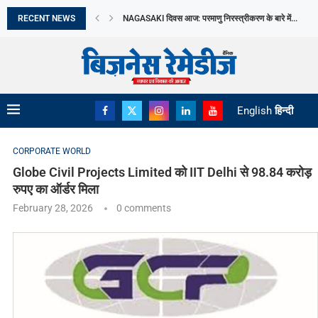
RECENT NEWS
NAGASAKI दिवस आज: परमाणु निरस्त्रीकरण के बारे में...
ABHA POWER & STEEL LIMITED को 1.90 करोड़...
KOTAK MUTUAL FUND ने KOTAK DIVERSIFIED EQUIT
वित्त वर्ष 2026 में भारत ने 20 से...
भारत का MEDTECH ECOSYSTEM हो रहा मजबूत
THE AI JOBS SHIFT WHICH NEW BUSINESS OPPORT
JULY में EV बिक्री ने बनाया नया RECORD
THE WOMEN’S WELLNESS ECONOMY: BUSINESSES B
English
हिन्दी
CORPORATE WORLD
Globe Civil Projects Limited को IIT Delhi से 98.84 करोड़
रुपए का ऑर्डर मिला
February 28, 2026
0 comments