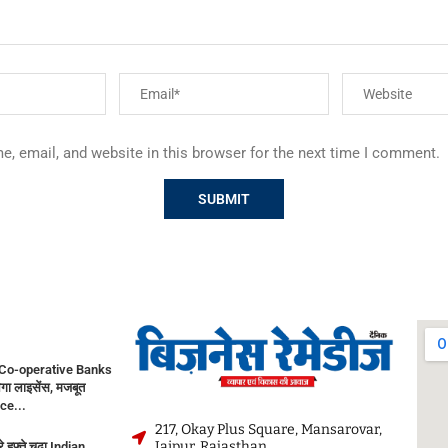
, email, and website in this browser for the next time I comment.
Co-operative Banks
गा लाइसेंस, मजबूत
ce...
217, Okay Plus Square, Mansarovar,
Jaipur, Rajasthan
े हफ्ते चढ़ा Indian