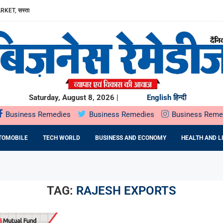
RKET, सस्ता...
ा, AAVIN...
Y में उत्पादन...
DA BNP...
E 16TH BRICS TRADE MINISTERS’...
: DR. PRATIBHA AGARWAL ON...
ियों के...
ता,...
Saturday, August 8, 2026 |
English
हिन्दी
Business Remedies
Business Remedies
Business Reme
TOMOBILE
TECH WORLD
BUSINESS AND ECONOMY
HEALTH AND L
TAG:
RAJESH EXPORTS