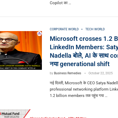
Copilot का …
CORPORATE WORLD
TECH WORLD
Microsoft crosses 1.2 Bi
LinkedIn Members: Sat
Nadella बोले, AI के साथ co
नया generational shift
by
Business Remedies
October 22, 2025
नई दिल्ली, Microsoft के CEO Satya Nadella
professional networking platform Linke
1.2 billion members तक पहुंच गया …