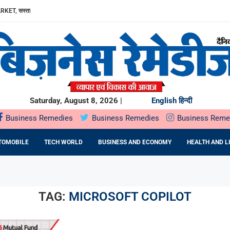
RKET, सस्ता...
ा, AAVIN...
Y में उत्पादन...
DA BNP...
E 16TH BRICS TRADE MINISTERS’...
: DR. PRATIBHA AGARWAL ON...
ियों के...
ता,...
Saturday, August 8, 2026 |
English
हिन्दी
Business Remedies
Business Remedies
Business Reme
TOMOBILE
TECH WORLD
BUSINESS AND ECONOMY
HEALTH AND L
TAG:
MICROSOFT COPILOT