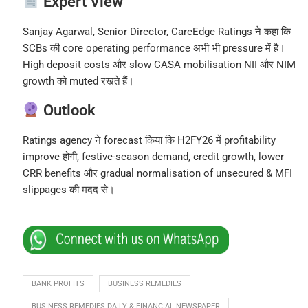
Expert View
Sanjay Agarwal, Senior Director, CareEdge Ratings ने कहा कि
SCBs की core operating performance अभी भी pressure में है।
High deposit costs और slow CASA mobilisation NII और NIM
growth को muted रखते हैं।
Outlook
Ratings agency ने forecast किया कि H2FY26 में profitability
improve होगी, festive-season demand, credit growth, lower
CRR benefits और gradual normalisation of unsecured & MFI
slippages की मदद से।
BANK PROFITS
BUSINESS REMEDIES
BUSINESS REMEDIES DAILY & FINANCIAL NEWSPAPER