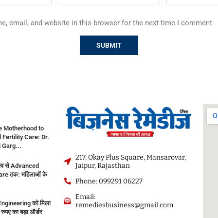
, email, and website in this browser for the next time I comment.
e Motherhood to
ertility Care: Dr.
 Garg...
217, Okay Plus Square, Mansarovar,
Jaipur, Rajasthan
तृत्व से Advanced
Care तक: महिलाओं के
Phone: 099291 06227
Email:
ngineering को मिला
remediesbusiness@gmail.com
रुपए का बड़ा ऑर्डर