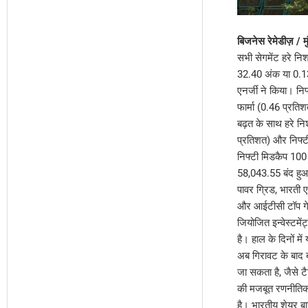
बिजनेस रेमेडीज़ /
सभी सेगमेंट हरे नि
32.40 अंक या 0.1
एनर्जी ने किया। नि
फार्मा (0.46 प्रति
बढ़त के साथ हरे न
प्रतिशत) और निफ्ट
निफ्टी मिडकैप 100
58,043.55 बंद हुआ।
पावर ग्रिड, भारती 
और आईटीसी टॉप गेनर
जियोजित इन्वेस्टमे
है। हाल के दिनों 
अब गिरावट के बाद ब
जा सकता है, जैसे ट
की मजबूत रणनीतिक प
है। भारतीय शेयर ब