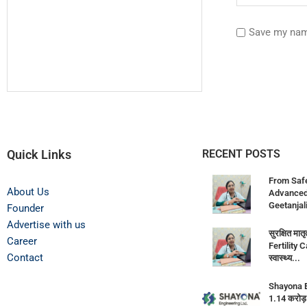
Save my name
Quick Links
RECENT POSTS
From Saf
About Us
Advanced F
Geetanjali
Founder
Advertise with us
सुरक्षित मा
Career
Fertility 
Contact
स्वास्थ्य...
Shayona E
1.14 करोड़ 