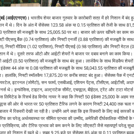
 मुंबई (आईएएनएस)।
भारतीय शेयर बाजार गुरुवार के कारोबारी सत्र में हरे निशान में बंद
शान में थे। दिन के अंत में सेंसेक्स 123.58 अंक या 0.15 प्रतिशत की तेजी के साथ 8
3 प्रतिशत की मजबूती के साथ 25,005.50 पर था। बाजार को ऊपर खींचने का काम सरक
फ्टी पीएसयू बैंक (0.74 प्रतिशत) और निफ्टी एनर्जी (0.88 प्रतिशत) की मजबूती के साथ
शत), निफ्टी मीडिया (1.02 प्रतिशत), निफ्टी पीएसई (0.98 प्रतिशत) और निफ्टी मेटल (
िशान में थे। दूसरे तरफ ऑटो और आईटी शेयरों ने बाजार पर दबाव बनाने का काम किया।
ी आईटी (0.50 प्रतिशत) की मजबूती के साथ बंद हुआ। लार्जकैप के साथ मिडकैप शेयरों
 इंडेक्स 44 अंक या 0.08 प्रतिशत की मजबूती के साथ 58,043.55 प्रतिशत की मजबूत
 हालांकि, निफ्टी स्मॉलकैप 17,875.20 पर करीब सपाट बंद हुआ। सेंसेक्स पैक में एनटी
एयरटेल, इटरनल (जोमैटो), सन फार्मा, एसबीआई, एशियन पेंट्स, टीसीएस, आईटीसी, अदाणी
्स थे। इन्फोसिस, टाइटन, अल्ट्राटेक सीमेंट, एचयूएल, बीईएल, ट्रेंट और टाटा मोटर्स 
ंट्स लिमिटेड के रिसर्च हेड विनोद नायर ने कहा कि निफ्टी 50 इंडेक्स 25,000 के अहम स
में यूएस की ओर से भारत पर 50 प्रतिशत टैरिफ लगने के कारण निफ्टी 24,400 तक चला ग
ाजार में रिकवरी देखी जा रही है। उन्होंने आगे कहा कि इस रिकवरी के लिए कई कारकों को
ैरिफ का घरेलू अर्थव्यवस्था पर सीमित प्रभाव की उम्मीद, अमेरिकी दीर्घकालिक नीतियों क
्रतिक्रिया, और टैरिफ प्रभाव को कम करने के लिए जीएसटी जैसे महत्वपूर्ण घरेलू सुध
ाजार हरे निशान में खुले थे। सुबह 9.25 बजे पर सेंसेक्स 85 अंक या 0.11 प्रतिशत ब