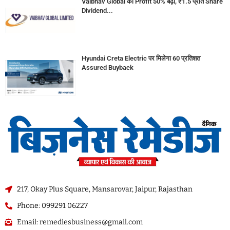
Vaibhav Global का Profit 50% बढ़ा, ₹1.5 प्रति Share
Dividend...
Hyundai Creta Electric पर मिलेगा 60 प्रतिशत
Assured Buyback
217, Okay Plus Square, Mansarovar, Jaipur, Rajasthan
Phone: 099291 06227
Email: remediesbusiness@gmail.com