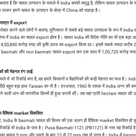
ड बताता है कि चावल उत्पादन के मामले में India काफी समृद्ध है, लेकिन चावल उत्पादन के 
 अब जाकर हमने चावल के उत्पादन के क्षेत्र में China को पछाड़ा है।
मात्रा में export
बार करने वाले लोगों ने बताया, दुनियाभर में सबसे बड़े चावल उत्पादक के रूप में India क
ुनिया में India का चावल export होता है। चावल India की विदेश नीति का भी एक बड़ा आ
्ड 4,50,840 करोड़ रुपए की कृषि उपज का export किया था। इसमें सबसे ज्यादा करीब 2
ने basmati और non basmati चावल export कर एक साल में 1,05,720 करोड़ रुपए की
कों की मेहनत रंग लाई
ले में जो रिकॉर्ड बना है, वह हमारे किसानों व वैज्ञानिकों की कड़ी मेहनत का फल है। Ind
छे बहुत बड़ा हाथ Taiwan का भी है। दरअसल, 1960 के दशक में India अन्न की कम
तने वाली धान की पारंपरिक किस्में ही हुआ करती थीं। तब यहां प्रति hectare चावल 
 वैश्विक market विकसित
, India के basmati चावल की किस्म की एक अलग ही वैश्विक market विकसित हो चुक
 रिकॉर्ड भी India के पास है। Pusa Basmati-1121 (PB1121) के नाम यह रिकॉर्ड ह
पका चावल 9 mm और पकने के बाद 15 से 22 mm तक हो जाता है। India में basma