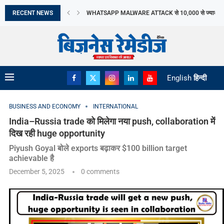
RECENT NEWS
WHATSAPP MALWARE ATTACK से 10,000 से ज्यादा भार
भारत में SUV का दबदबा, FY26 में हर...
JK TYRE का Q1 PROFIT 73% गिरकर RS...
GOBARDHAN SCHEME से घटेगा IMPORT, बचेंगे ₹40,000 
बढ़ती बिजली मांग के बीच ANDHRA PRADESH खरीदेगा...
DII निवेश ने बनाया रिकॉर्ड, FY26 में ₹8.5...
CLOSING PRICE विवाद के बीच SEBI ने बताया...
युवा USERS को नुकसान के आरोप में META...
English
हिन्दी
BUSINESS AND ECONOMY
INTERNATIONAL
India–Russia trade को मिलेगा नया push, collaboration में
दिख रही huge opportunity
Piyush Goyal बोले exports बढ़ाकर $100 billion target
achievable है
December 5, 2025
0 comments