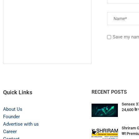
Save my name
Quick Links
RECENT POSTS
Sensex 374
About Us
24,600 के 
Founder
Advertise with us
Shriram G
Career
का Premiu