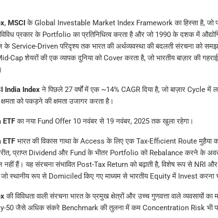
ex
,
MSCI
के Global Investable Market Index Framework का हिस्सा है, जो प्रमुख 
िविध प्रकार के Portfolio का प्रतिनिधित्व करता है और जो 1990 के दशक में औद्योगिक
के Service-Driven परिदृश्य तक भारत की अर्थव्यवस्था की बदलती संरचना को समझ
र Mid-Cap शेयरों की एक व्यापक दुनिया को Cover करता है, जो भारतीय बाज़ार की गहर
।
 India Index
ने पिछले 27 वर्षों में एक ~14% CAGR दिया है, जो बाज़ार Cycle में
क्षमता को पकड़ने की क्षमता उजागर करता है।
a ETF
का नया Fund Offer 10 नवंबर से 19 नवंबर, 2025 तक खुला रहेगा।
a ETF
भारत की विकास गाथा के Access के लिए एक Tax-Efficient Route मुहैया करवात
िपरीत, प्राप्त Dividend और Fund के भीतर Portfolio को Rebalance करने के अवस
नहीं हैं। यह संरचना संभावित Post-Tax Return को बढ़ाती है, विशेष रूप से NRI 
जो स्थानीय रूप से Domiciled किए गए माध्यम से भारतीय Equity में Invest करना चा
ex
की विविधता वाली संरचना भारत के प्रमुख क्षेत्रों और उच्च गुणवत्ता वाले व्यवसायों का म
fty-50 जैसे अधिक संकरे Benchmark की तुलना में कम Concentration Risk भी प