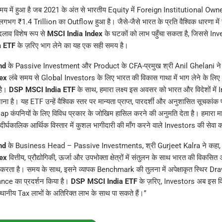
 में हुआ है जब 2021 के अंत से भारतीय Equity में Foreign Institutional Owner
लगभग ₹1.4 Trillion का Outflow हुआ है। जैसे-जैसे भारत के प्रति वैश्विक धारणा में स
दलाव विशेष रूप से
MSCI India Index
के घटकों को लाभ पहुँचा सकता है, जिससे In
a ETF
के ज़रिए भाग लेने का यह एक सही समय है।
nd
के Passive Investment और Product के CFA-प्रमुख श्री Anil Ghelani ने 
ex
लंबे समय से Global Investors के लिए भारत की विकास गाथा में भाग लेने के लिए
है।
DSP MSCI India ETF
के साथ, हमारा लक्ष्य इस अवसर को भारत और विदेशों में
ा है। यह ETF उन्हें वैश्विक स्तर पर मान्यता प्राप्त, पारदर्शी और अनुशासित सूचकांक प
p कंपनियों के लिए विविध प्रकार के जोखिम हासिल करने की अनुमति देता है। हमारा म
र्घकालिक आर्थिक विस्तार में कुशल भागीदारी की माँग करने वाले Investors की सेवा 
nd
के Business Head – Passive Investments, श्री Gurjeet Kalra ने कहा,
ex
वित्तीय, प्रौद्योगिकी, ऊर्जा और उपभोक्ता क्षेत्रों में संतुलन के साथ भारत की विकसित
्व करता है। समय के साथ, इसने व्यापक Benchmark की तुलना में अपेक्षाकृत स्थिर 
ce का प्रदर्शन किया है।
DSP MSCI India ETF
के ज़रिए, Investors अब इस वि
थानीय Tax लाभों के अतिरिक्त लाभ के साथ पा सकते हैं।”