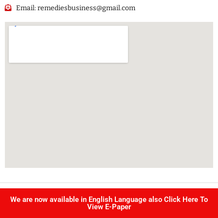
Email: remediesbusiness@gmail.com
Copyright @ Singhvi publication Pvt Ltd. | All right reserved –
We are now available in English Language also Click Here To
Developed by
IJS INFOTECH
View E-Paper