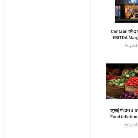
Cantabil की Q1 
EBITDA Margi
August 
जुलाई में CPI 4.5
Food inflation ब
August 