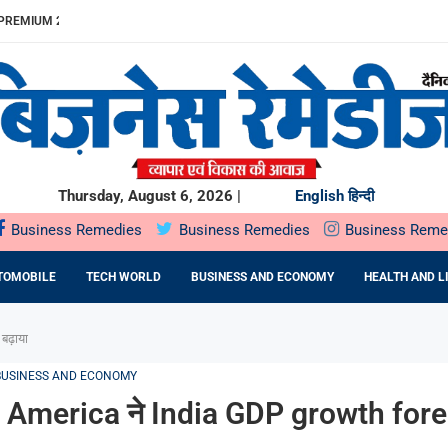
REMIUM 23% बढ़ा
ITDA MARGIN...
खुलेगा, 10...
...
.
में SOIL HEALTH...
दबदबा
ST के दौरान...
ING देगा...
Thursday, August 6, 2026 |
English
हिन्दी
Business Remedies
Business Remedies
Business Reme
TOMOBILE
TECH WORLD
BUSINESS AND ECONOMY
HEALTH AND L
ढ़ाया
BUSINESS AND ECONOMY
 America ने India GDP growth for