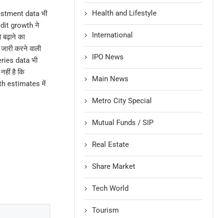
Health and Lifestyle
vestment data भी
dit growth ने
International
ढ़ाने का
ारी करने वाली
IPO News
ries data भी
हीं है कि
Main News
h estimates में
Metro City Special
Mutual Funds / SIP
Real Estate
Share Market
Tech World
Tourism